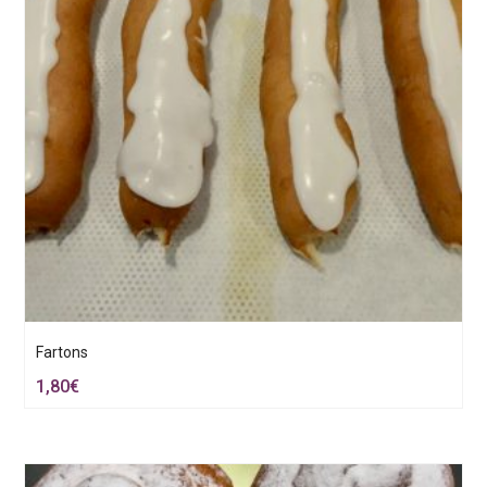
Fartons
1,80
€