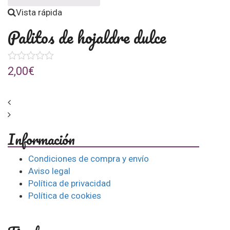
Vista rápida
Vist
Palitos de hojaldre dulce
Gal
0
0
2,00
€
3,50
out
out
of
of
5
5
Información
Condiciones de compra y envío
Aviso legal
Política de privacidad
Política de cookies