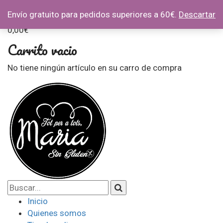
Envío gratuito para pedidos superiores a 60€.
Descartar
Su carrito
0
0,00
€
Carrito vacio
No tiene ningún artículo en su carro de compra
Inicio
Quienes somos