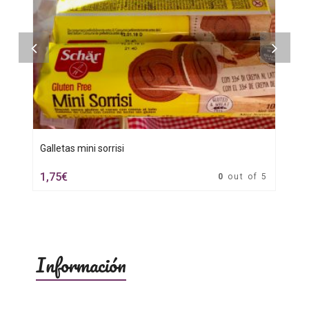
Galletas mini sorrisi
G
1,75
€
5
0
out of 5
Información