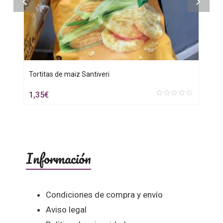
Tortitas de maiz Santiveri
1,35
€
0
out
of
5
Información
Condiciones de compra y envío
Aviso legal