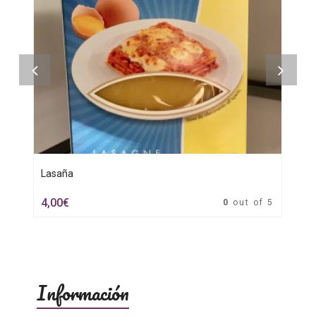
Lasaña
C
4,00
€
5
0
out of 5
Información