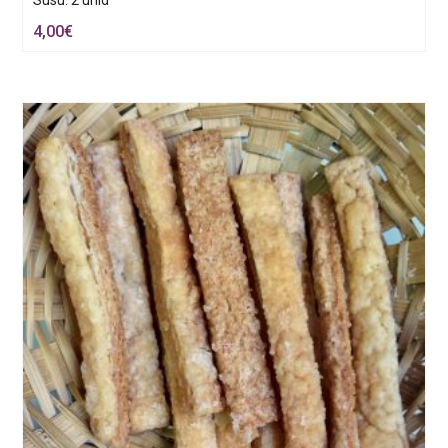
Susú. 2 unid
4,00
€