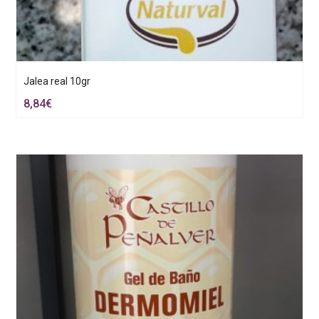
Jalea real 10gr
8,84
€