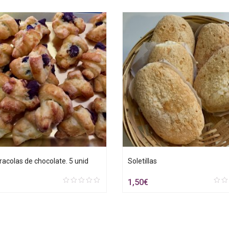
racolas de chocolate. 5 unid
Soletillas
1,50
€
0
0
out
out
of
of
5
5