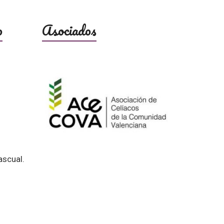
o
Asociados
ascual.