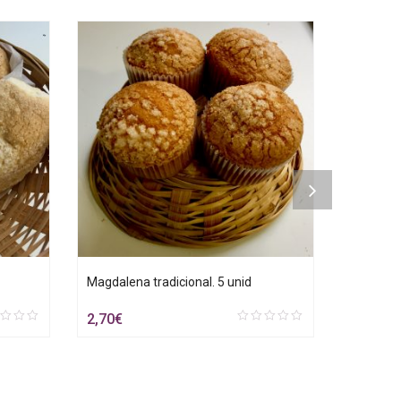
Magdalena tradicional. 5 unid
Berlina c
2,70
€
3,00
€
0
out
of
5