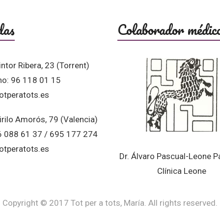
das
Colaborador médic
intor Ribera, 23 (Torrent)
no: 96 118 01 15
otperatots.es
irilo Amorós, 79 (Valencia)
96 088 61 37 / 695 177 274
otperatots.es
Dr. Álvaro Pascual-Leone P
Clínica Leone
Copyright © 2017 Tot per a tots, María. All rights reserved.