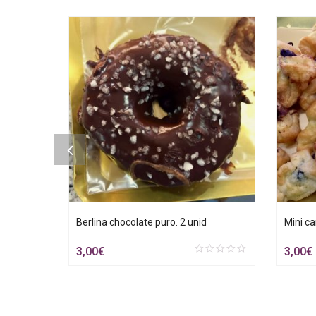
id
Berlina chocolate puro. 2 unid
Mini ca
3,00
€
3,00
€
0
t
out
of
5