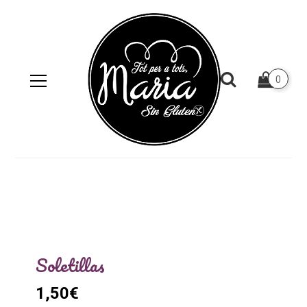
0
Soletillas
1,50
€