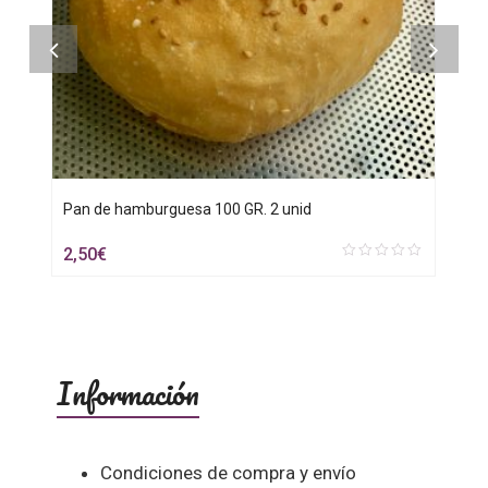
Pan de hamburguesa 100 GR. 2 unid
P
2,50
€
0
out
of
5
Información
Condiciones de compra y envío