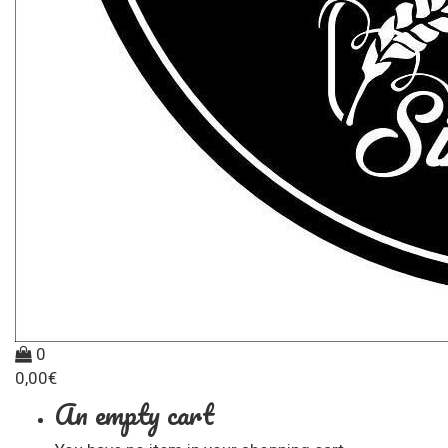
0
0,00
€
An empty cart