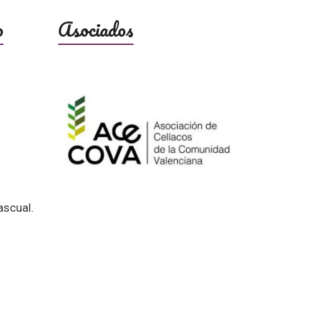
o
Asociados
ascual.