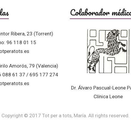
das
Colaborador médic
intor Ribera, 23 (Torrent)
no: 96 118 01 15
otperatots.es
irilo Amorós, 79 (Valencia)
96 088 61 37 / 695 177 274
otperatots.es
Dr. Álvaro Pascual-Leone P
Clínica Leone
Copyright © 2017 Tot per a tots, María. All rights reserved.