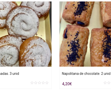
adas. 3 unid
Napolitana de chocolate. 2 unid
4,20
€
0
0
out
out
of
of
5
5