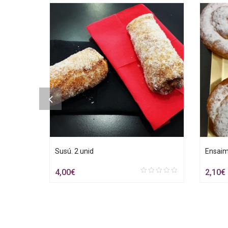
Susú. 2 unid
Ensaim
4,00
€
2,10
€
0
t
out
of
5