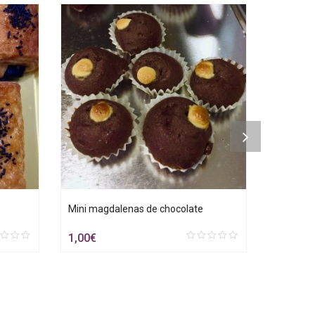
Mini magdalenas de chocolate
Berlina d
1,00
€
3,00
€
0
out
of
5