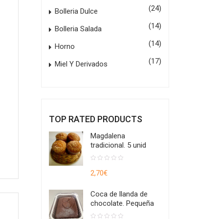
(24)
Bolleria Dulce
(14)
Bolleria Salada
(14)
Horno
(17)
Miel Y Derivados
TOP RATED PRODUCTS
Magdalena
tradicional. 5 unid
0
out
2,70
€
of
5
Coca de llanda de
chocolate. Pequeña