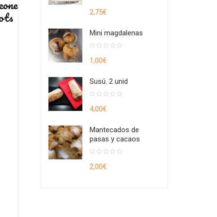
eone
0
out
ots
2,75
€
of
5
Mini magdalenas
0
out
1,00
€
of
5
Susú. 2 unid
0
out
4,00
€
of
5
Mantecados de
pasas y cacaos
0
out
2,00
€
of
5