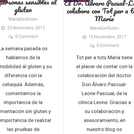
 personas sensibles al
El Dr. Álvaro Pacual-L
gluten
colabora con Tot per a t
María
MariaSinGluten
23 Noviembre, 2017
MariaSinGluten
0 Comment
16 Noviembre, 2017
0 Comment
La semana pasada os
hablamos de la
Tot per a tots María tiene
nsibilidad al gluten y su
el placer de contar con la
diferencia con la
colaboración del doctor
celiaquía. Además,
Don Álvaro Pascual-
comentamos la
Leone Pascual, de la
importancia de la
clínica Leone. Gracias a
imentación sin gluten y
su colaboración y
 importancia de realizar
asesoramiento, en
las pruebas de
nuestro blog os