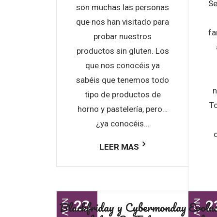
Se
son muchas las personas
que nos han visitado para
fa
probar nuestros
productos sin gluten. Los
que nos conocéis ya
sabéis que tenemos todo
n
tipo de productos de
To
horno y pastelería, pero…
¿ya conocéis...
d
LEER MAS
23
2
Blackfriday y Cybermonday
Evoluc
NOV
NOV