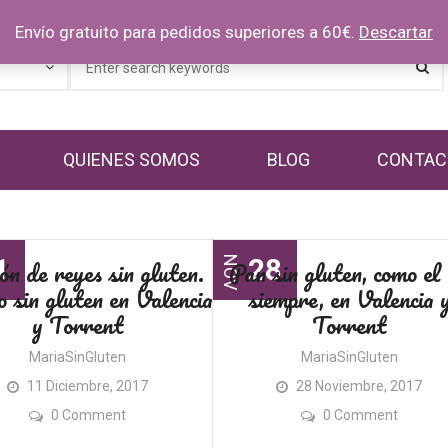
Envío gratuito para pedidos superiores a 60€.
Descartar
QUIENES SOMOS
BLOG
CONTAC
1
28
n de reyes sin gluten.
Pan sin gluten, como el
NOV
 sin gluten en Valencia
siempre, en Valencia 
y Torrent
Torrent
MariaSinGluten
MariaSinGluten
11 Diciembre, 2017
28 Noviembre, 2017
0 Comment
0 Comment