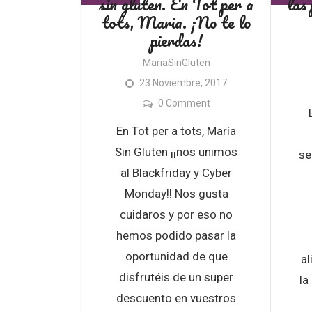
sin gluten. En Tot per a
las
tots, Maria. ¡No te lo
pierdas!
MariaSinGluten
23 Noviembre, 2017
0 Comment
En Tot per a tots, María
Sin Gluten ¡¡nos unimos
se
al Blackfriday y Cyber
Monday!! Nos gusta
cuidaros y por eso no
hemos podido pasar la
oportunidad de que
al
disfrutéis de un super
la
descuento en vuestros