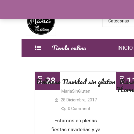
Categorias
Tienda online
INICIO
28
1
Deliciosa Navidad sin gluten
Roscó
DIC
DIC
Horno
MariaSinGluten
28 Diciembre, 2017
0 Comment
Estamos en plenas
fiestas navideñas y ya