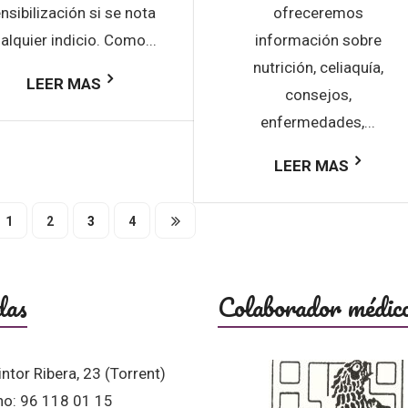
nsibilización si se nota
ofreceremos
alquier indicio. Como...
información sobre
nutrición, celiaquía,
LEER MAS
consejos,
enfermedades,...
LEER MAS
1
2
3
4
das
Colaborador médic
intor Ribera, 23 (Torrent)
no: 96 118 01 15