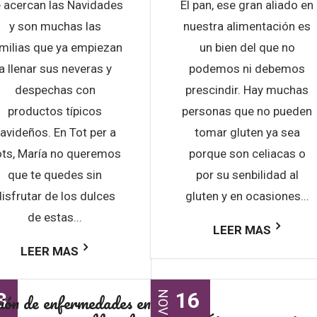
 acercan las Navidades
El pan, ese gran aliado en
y son muchas las
nuestra alimentación es
milias que ya empiezan
un bien del que no
a llenar sus neveras y
podemos ni debemos
despechas con
prescindir. Hay muchas
productos típicos
personas que no pueden
avideños. En Tot per a
tomar gluten ya sea
ts, María no queremos
porque son celiacas o
que te quedes sin
por su senbilidad al
isfrutar de los dulces
gluten y en ocasiones...
de estas...
LEER MAS
LEER MAS
3
16
ión de enfermedades en
NOV